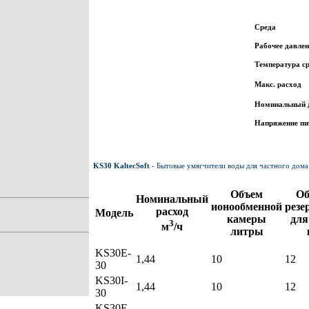
Среда
Рабочее давлен
Температура с
Макс. расход
Номинальный 
Напряжение пи
KS30 KaltecSoft
- Бытовые умягчители воды для частного дома
Объем
Об
Номинальный
ионообменной
резе
расход
Модель
камеры
для
3
м
/ч
литры
KS30E-
1,44
10
12
30
KS30I-
1,44
10
12
30
KS30E-