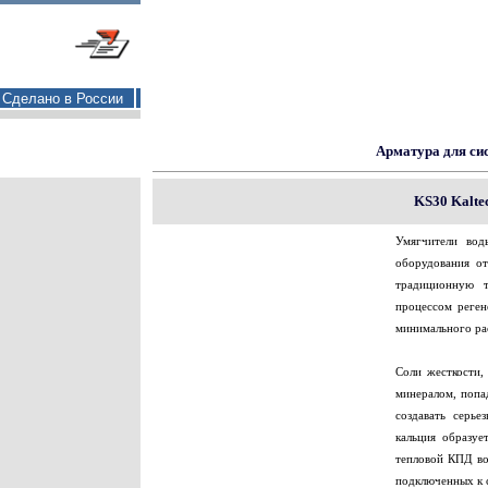
Сделано в России
Арматура для си
KS30 Kalte
Умягчители вод
оборудования от
традиционную 
процессом реген
минимального рас
Соли жесткости,
минералом, попа
создавать серье
кальция образуе
тепловой КПД во
подключенных к 