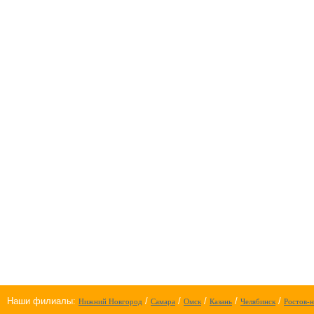
Наши филиалы:
/
/
/
/
/
Нижний Новгород
Самара
Омск
Казань
Челябинск
Ростов-