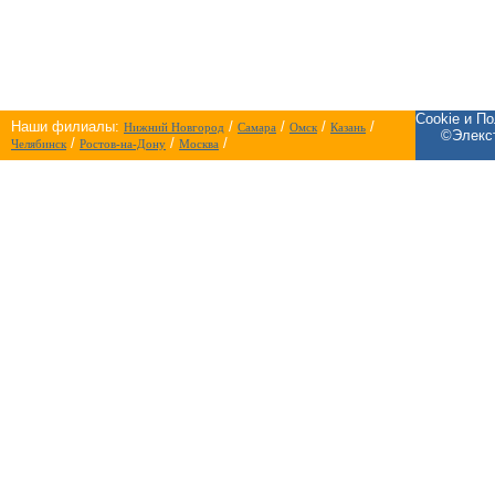
Cookie и П
Наши филиалы:
/
/
/
/
Нижний Новгород
Самара
Омск
Казань
©Элекст
/
/
/
Челябинск
Ростов-на-Дону
Москва