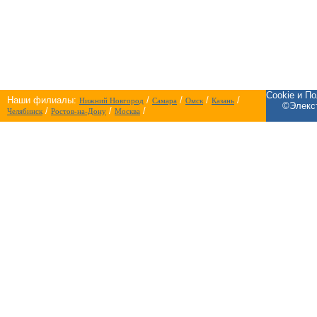
Cookie и П
Наши филиалы:
/
/
/
/
Нижний Новгород
Самара
Омск
Казань
©Элекст
/
/
/
Челябинск
Ростов-на-Дону
Москва