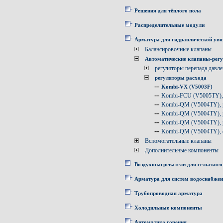
Решения для тёплого пола
Распределительные модули
Арматура для гидравлической увя
Балансировочные клапаны
Автоматические клапаны-рег
регуляторы перепада давл
регуляторы расхода
--
Kombi-VX (V5003F)
--
Kombi-FCU (V5005TY), 
--
Kombi-QM (V5004TY), р
--
Kombi-QM (V5004TY), р
--
Kombi-QM (V5004TY), р
--
Kombi-QM (V5004TY), 
Вспомогательные клапаны
Дополнительные компоненты
Воздухонагреватели для сельского
Арматура для систем водоснабже
Трубопроводная арматура
Холодильные компоненты
Автоматика горения