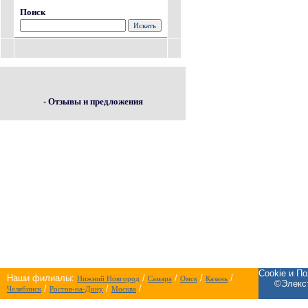
Поиск
- Отзывы и предложения
Cookie и П
Наши филиалы:
/
/
/
/
Нижний Новгород
Самара
Омск
Казань
©Элекст
/
/
/
Челябинск
Ростов-на-Дону
Москва