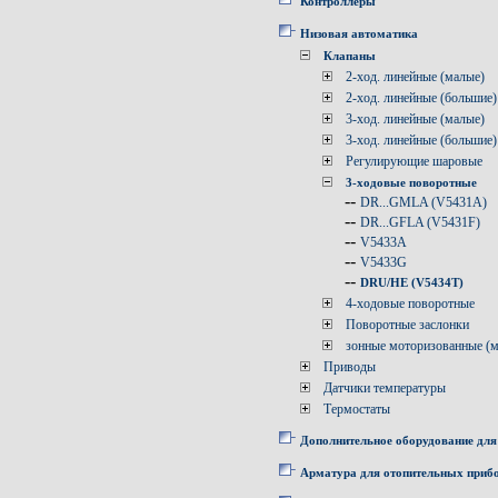
Контроллеры
Низовая автоматика
Клапаны
2-ход. линейные (малые)
2-ход. линейные (большие)
3-ход. линейные (малые)
3-ход. линейные (большие)
Регулирующие шаровые
3-ходовые поворотные
--
DR...GMLA (V5431A)
--
DR...GFLA (V5431F)
--
V5433A
--
V5433G
--
DRU/HE (V5434T)
4-ходовые поворотные
Поворотные заслонки
зонные моторизованные (
Приводы
Датчики температуры
Термостаты
Дополнительное оборудование для
Арматура для отопительных приб