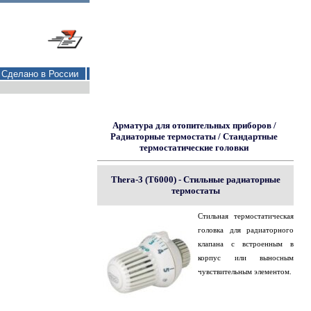
Сделано в России
Арматура для отопительных приборов
/
Радиаторные термостаты
/
Стандартные
термостатические головки
Thera-3 (T6000) - Стильные радиаторные
термостаты
Стильная термостатическая
головка для радиаторного
клапана с встроенным в
корпус или выносным
чувствительным элементом.