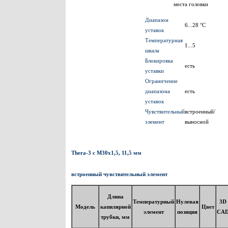
места головки
Диапазон
6...28 °C
уставок
Температурная
1...5
шкала
Блокировка
есть
уставки
Ограничение
диапазона
есть
уставок
Чувствительный
встроенный/
элемент
выносной
Thera-3 c M30x1,5, 11,5 мм
встроенный чувствительный элемент
Длина
Температурный
Нулевая
3D
Модель
капилярной
Цвет
элемент
позиция
CA
трубки, мм