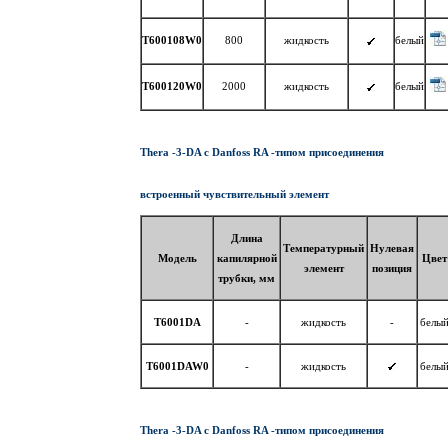
T600108W0
800
жидкость
белый
T600120W0
2000
жидкость
белый
Thera -3-DA c Danfoss RA -типом присоединения
встроенный чувствительный элемент
Длина
Температурный
Нулевая
Модель
капилярной
Цвет
элемент
позиция
трубки, мм
T6001DA
-
жидкость
-
белы
T6001DAW0
-
жидкость
белы
Thera -3-DA c Danfoss RA -типом присоединения