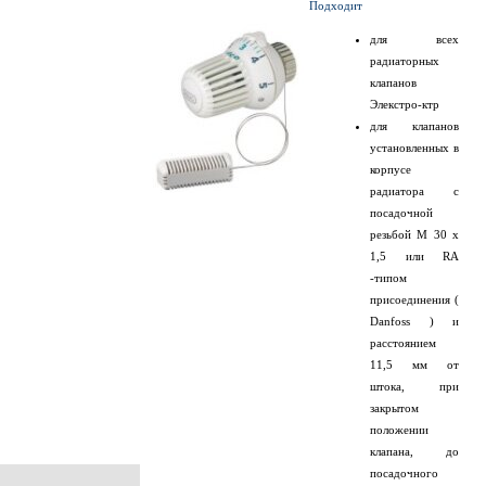
Подходит
для всех
радиаторных
клапанов
Элекстро-ктр
для клапанов
установленных в
корпусе
радиатора с
посадочной
резьбой M 30 x
1,5 или RA
-типом
присоединения (
Danfoss ) и
расстоянием
11,5 мм от
штока, при
закрытом
положении
клапана, до
посадочного