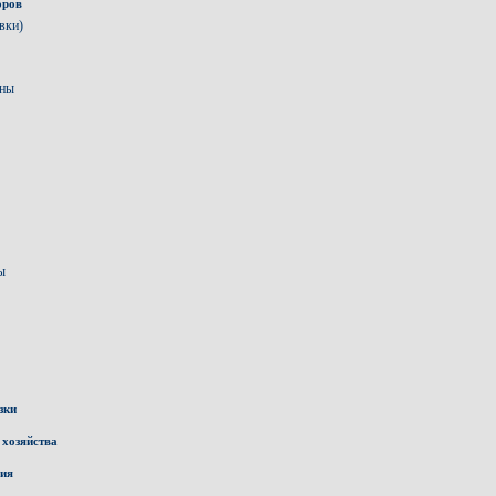
оров
вки)
аны
ы
зки
 хозяйства
ния