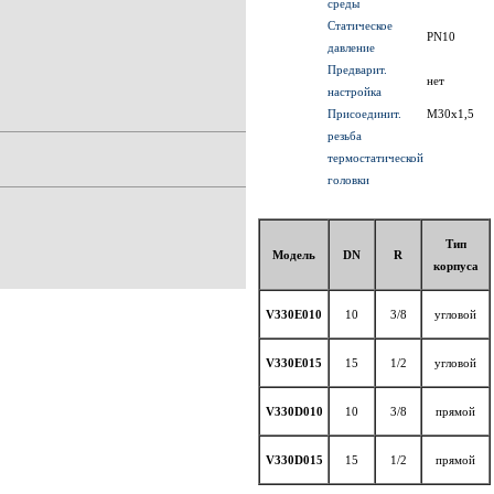
среды
Статическое
PN10
давление
Предварит.
нет
настройка
Присоединит.
M30x1,5
резьба
термостатической
головки
Тип
Модель
DN
R
корпуса
V330E010
10
3/8
угловой
V330E015
15
1/2
угловой
V330D010
10
3/8
прямой
V330D015
15
1/2
прямой