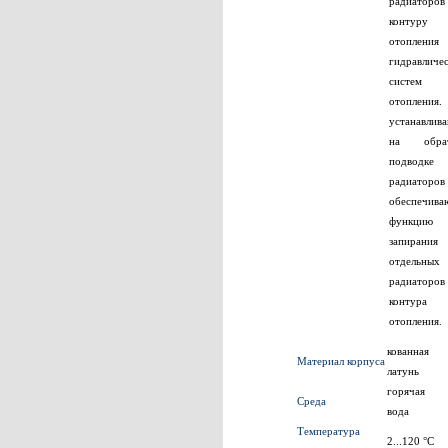
радиатор
контуру
отопления
гидравличе
систем
отопления.
устанавлив
на обрат
подводке
радиатор
обеспечива
функцию
запирания
отдельных
радиаторо
контура
отопления.
кованная
Материал корпуса
латунь
горячая
Среда
вода
Температура
2...120 °C