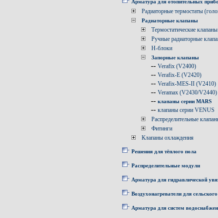
Арматура для отопительных приб
Радиаторные термостаты (голо
Радиаторные клапаны
Термостатические клапаны
Ручные радиаторные клап
Н-блоки
Запорные клапаны
--
Verafix (V2400)
--
Verafix-E (V2420)
--
Verafix-MES-II (V2410)
--
Veramax (V2430/V2440)
--
клапаны серии MARS
--
клапаны серии VENUS
Распределительные клапан
Фитинги
Клапаны охлаждения
Решения для тёплого пола
Распределительные модули
Арматура для гидравлической увя
Воздухонагреватели для сельского
Арматура для систем водоснабже