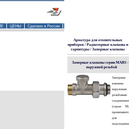
ИЕ
ЦЕНЫ
Сделано в России
Арматура для отопительных
приборов
/
Радиаторные клапаны и
гарнитуры
/
Запорные клапаны
Запорные клапаны серии MARS - 
наружной резьбой
Запорные
клапан
наружным
резьбовым
соединение
(серии M
применяютс
для
подсоедине