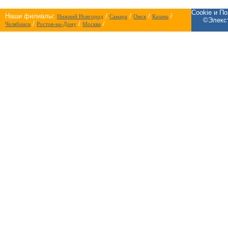
Cookie и П
Наши филиалы:
/
/
/
/
Нижний Новгород
Самара
Омск
Казань
©Элекст
/
/
/
Челябинск
Ростов-на-Дону
Москва