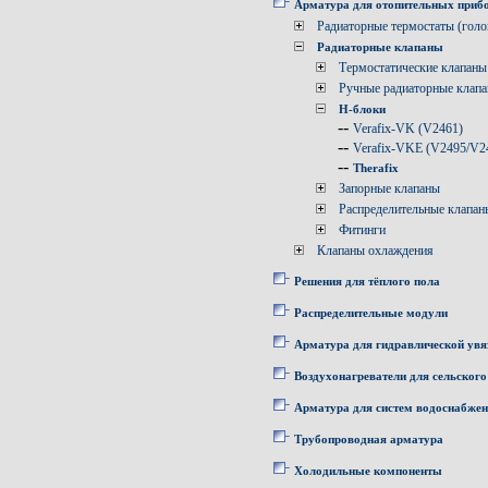
Арматура для отопительных приб
Радиаторные термостаты (голо
Радиаторные клапаны
Термостатические клапаны
Ручные радиаторные клап
Н-блоки
--
Verafix-VK (V2461)
--
Verafix-VKE (V2495/V2
--
Therafix
Запорные клапаны
Распределительные клапан
Фитинги
Клапаны охлаждения
Решения для тёплого пола
Распределительные модули
Арматура для гидравлической увя
Воздухонагреватели для сельского
Арматура для систем водоснабже
Трубопроводная арматура
Холодильные компоненты