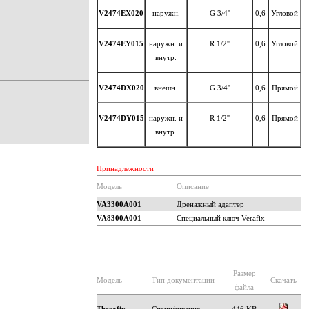
V2474EX020
наружн.
G 3/4''
0,6
Угловой
V2474EY015
наружн. и
R 1/2''
0,6
Угловой
внутр.
V2474DX020
внешн.
G 3/4''
0,6
Прямой
V2474DY015
наружн. и
R 1/2''
0,6
Прямой
внутр.
Принадлежности
Модель
Описание
VA3300A001
Дренажный адаптер
VA8300А001
Специальный ключ Verafix
Размер
Модель
Тип документации
Скачать
файла