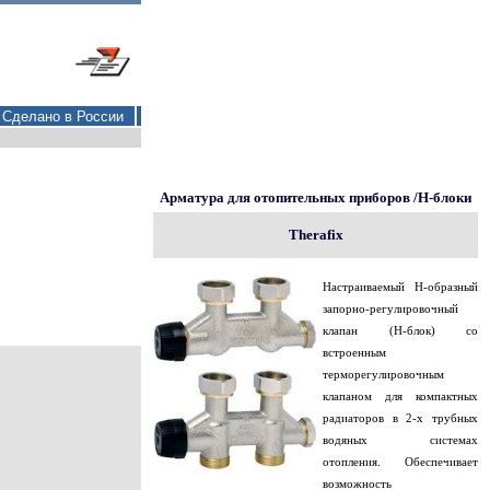
Сделано в России
Арматура для отопительных приборов /
Н-блоки
Therafix
Настраиваемый Н-образный
запорно-регулировочный
клапан (Н-блок) со
встроенным
терморегулировочным
клапаном для компактных
радиаторов в 2-х трубных
водяных системах
отопления. Обеспечивает
возможность