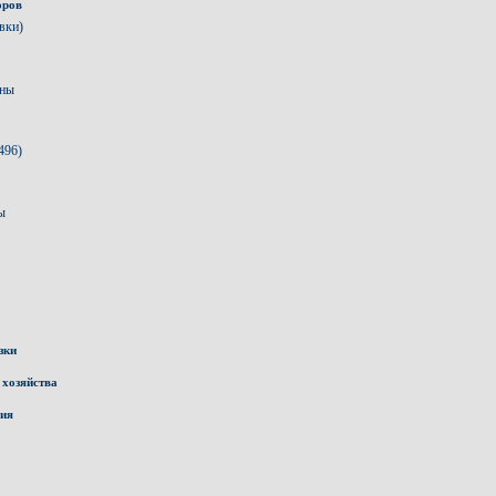
оров
вки)
аны
496)
ы
зки
 хозяйства
ния