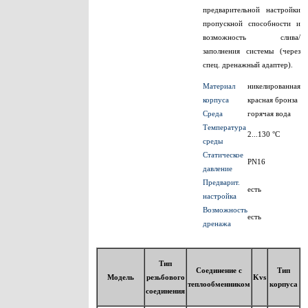
предварительной настройки
пропускной способности и
возможность слива/
заполнения системы (через
спец. дренажный адаптер).
Материал
никелированная
корпуса
красная бронза
Среда
горячая вода
Температура
2...130 °C
среды
Статическое
PN16
давление
Предварит.
есть
настройка
Возможность
есть
дренажа
Тип
Соединение с
Тип
Модель
резьбового
Kvs
теплообменником
корпуса
соединения