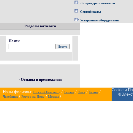
Литература и каталоги
Сертификаты
Устаревшее оборудование
Разделы каталога
Поиск
- Отзывы и предложения
Cookie и П
Наши филиалы:
/
/
/
/
Нижний Новгород
Самара
Омск
Казань
©Элекст
/
/
/
Челябинск
Ростов-на-Дону
Москва