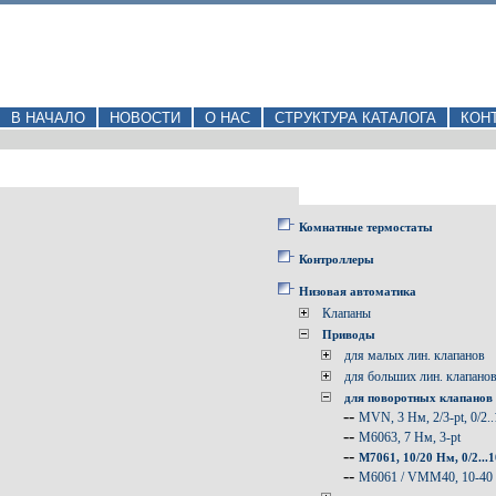
В НАЧАЛО
НОВОСТИ
О НАС
СТРУКТУРА КАТАЛОГА
КОН
Комнатные термостаты
Контроллеры
Низовая автоматика
Клапаны
Приводы
для малых лин. клапанов
для больших лин. клапано
для поворотных клапанов
--
MVN, 3 Нм, 2/3-pt, 0/2.
--
M6063, 7 Нм, 3-pt
--
M7061, 10/20 Hм, 0/2...
--
M6061 / VMM40, 10-40 