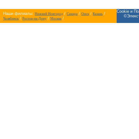
Cookie и П
Наши филиалы:
/
/
/
/
Нижний Новгород
Самара
Омск
Казань
©Элекст
/
/
/
Челябинск
Ростов-на-Дону
Москва