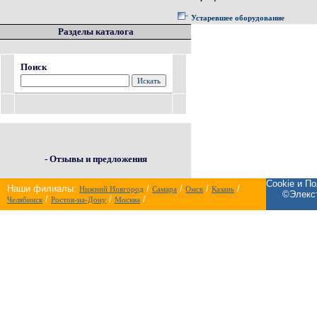
Устаревшее оборудование
Разделы каталога
Поиск
- Отзывы и предложения
Cookie и П
Наши филиалы:
/
/
/
/
Нижний Новгород
Самара
Омск
Казань
©Элекст
/
/
/
Челябинск
Ростов-на-Дону
Москва