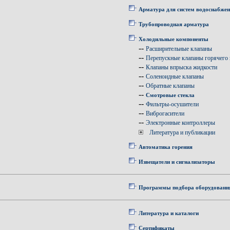
Арматура для систем водоснабже
Трубопроводная арматура
Холодильные компоненты
--
Расширительные клапаны
--
Перепускные клапаны горячего 
--
Клапаны впрыска жидкости
--
Соленоидные клапаны
--
Обратные клапаны
--
Смотровые стекла
--
Фильтры-осушители
--
Виброгасители
--
Электронные контроллеры
Литература и публикации
Автоматика горения
Извещатели и сигнализаторы
Программы подбора оборудовани
Литература и каталоги
Сертификаты