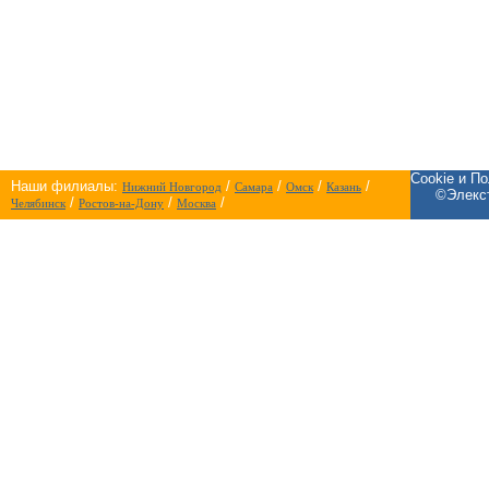
Cookie и П
Наши филиалы:
/
/
/
/
Нижний Новгород
Самара
Омск
Казань
©Элекст
/
/
/
Челябинск
Ростов-на-Дону
Москва