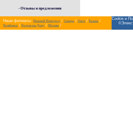
- Отзывы и предложения
Cookie и П
Наши филиалы:
/
/
/
/
Нижний Новгород
Самара
Омск
Казань
©Элекст
/
/
/
Челябинск
Ростов-на-Дону
Москва